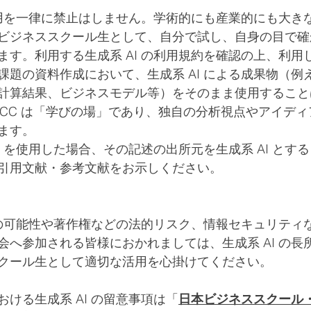
の利用を一律に禁止はしません。学術的にも産業的にも大き
ビジネススクール生として、自分で試し、自身の目で確
ます。利用する生成系 AI の利用規約を確認の上、利用
題の資料作成において、生成系 AI による成果物（例えば
計算結果、ビジネスモデル等）をそのまま使用すること
BCC は「学びの場」であり、独自の分析視点やアイデ
ます。
I を使用した場合、その記述の出所元を生成系 AI とす
引用文献・参考文献をお示しください。
誤謬の可能性や著作権などの法的リスク、情報セキュリティ
会へ参加される皆様におかれましては、生成系 AI の長
クール生として適切な活用を心掛けてください。
ける生成系 AI の留意事項は「
日本ビジネススクール