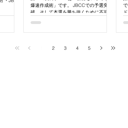
明 ・JBCC
爆速作成術」です。 JBCCでの予選突
で
る体験談
破、そして本選を勝ち抜くために不可欠
ド
なのが「一目で伝わる、洗練されたプレ
そ
ゼン資料」です。今回の勉強会では、世
強
界トップコンサルファーム10社すべてが
し
導入し、ビジネススライドのデファクト
的
スタンダードとなっているPowerPointの
す
1
2
3
4
5
アドインツール「think-cell（シンクセ
業
ル）」の実践講座を開催します！ 講師
も
には、think-cell Japan株式会社 代表取
け
締役社長の松塚 展国 氏をお迎えし、ハ
ご
ンズオン形式でご紹介いただきます。
ろ
「資料作成に時間がかかりすぎて、戦略
読
を練る時間が足りない…」 「プロフェ
ッ
ッショナル品質のグラフをサクッと作り
践
たい！」 そんな悩みを一瞬で解決す
本
る、全ビジネスパーソン・大学院生必見
日
の講座です。ぜひご参加ください！ 💡
ク