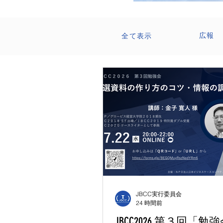
広報
全て表示
All Posts
What's New
Ev
JBCC実行委員会
24 時間前
JBCC2026 第３回「勉