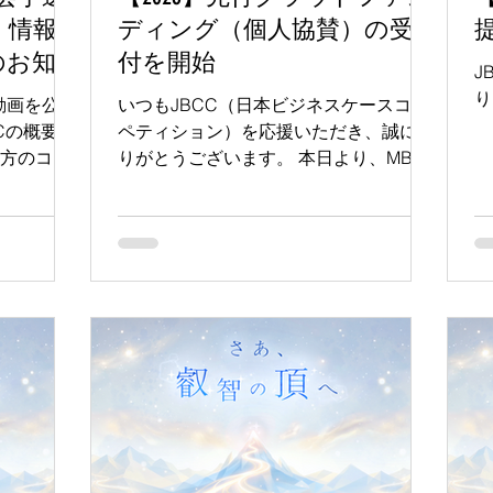
・情報
ディング（個人協賛）の受
のお知
付を開始
J
り
動画を公開
いつもJBCC（日本ビジネスケースコン
CCの概要説
ペティション）を応援いただき、誠にあ
り方のコ
りがとうございます。 本日より、MBA
 4. 協賛
生の学びと挑戦の連鎖を絶やさないた
5. 実行
め、本年度の開催資金を募る先行クラウ
（自由参
ドファンディング（個人協賛）を開始い
たしました。 昨年も多くの温かいご支
g
援をいただき、無事に大会を開催するこ
とができました。 本年度も、より質の
高い学びの場を未来の挑戦者へ繋ぐた
め、皆様からのご支援をいただけますと
幸いです。 今回の先行クラウドファン
ディングでは、JBCC2025の課題ケース
「菜の花運輸」の世界観と大会の記録を
まとめた、支援者限定の公式記念誌を返