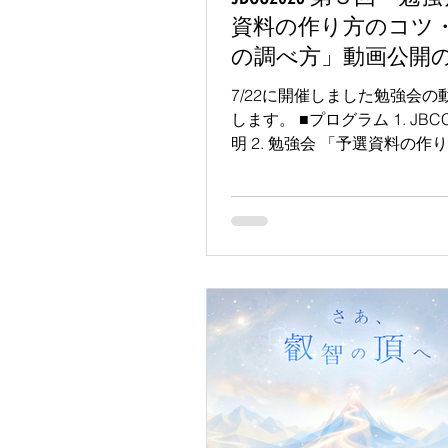
資料の作り方のコツ
の調べ方」動画公開
らせ(7/22実施)
7/22に開催しました勉強会の
します。 ■プログラム 1. JB
明 2. 勉強会 「予選資料の作
ツ・情報の調べ方」 3. 質疑応答
企業様からのオンラインピッチ 
委員からのご案内 6. 懇親会
加） ■動画URL
https://youtu.be/GqG3CVkpqr