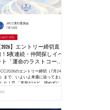
JBCC実行委員会
7月16日
Event Info
【2026】エントリー締切直
前！3夜連続・仲間探しイベ
ント「運命のラストコー
」開催（7/18～20開催）
BCC2026のエントリー締切（7月24
）まで、いよいよ来週に迫ってまいり
した！⏰ 「直前だけど、諦めずに最
のチームを組んでエントリーした
！」 「挑戦したい気持ちはあるけれ
、結局チームが見つからず諦めかけて
る…」 「もう今からじゃ、チーミン