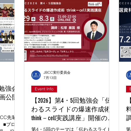
ステップが着々と進んでおります！🔥
グ
一方で、 「仕事や課題で週末のイベン
こ
トに参加できなかった…」 「あと1名だ
で
けメンバーを探したいけれど、締切に間
た
に合うか不安…」 「まだ一人だけど、
祝
どうしてもJBCC挑戦を諦めたくな
間
い！」 という声にお応えし、実行委員
を
会では「未決定者ゼロ」を目指して、エ
て
ントリー締切当日の7月24日（金）まで
見
【お替り延長戦】として毎日イベントを
め
継続開催することを決定いたしました！
ス
JBCC実行委員会
7月13日
🔥 エントリー終了のその瞬間まで、実
間
行委員会は挑戦する皆様を徹底サポート
都
2回勉強会
Event Info
します！ 💡 イベント当日の進め方 当日
も
動画公開
【2026】第4・5回勉強会「伝
はZoomを活用し、アットホームな雰囲
当
）
気でマッチングを行っていきます。 エ
た
わるスライドの爆速作成術
ントリー締切（7/24 23:59）までの4日
キ
think－cell実践講座」開催のお
BCC先輩体
間、毎日21:00から開催しますので、都
略
 ■プログ
知らせ（7/29および8/3開催）
（
合の良い
な
第4・5回のテーマは「伝わるスライドの
第