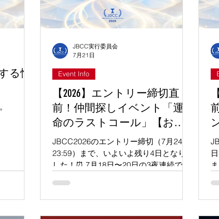
礼品としてご用意しております。 詳細
は、下記のページよりご覧ください。皆
様のご支援とご協力を、心よりお願い申
し上げます。 こちらより →
JBCC実行委員会
https://camp-fire.jp/projects/963385/view
7月21日
関する情
Event Info
【2026】エントリー締切直
前！仲間探しイベント「運
す。
命のラストコール」【お替
り延長戦】緊急開催決定！
ル
JBCC2026のエントリー締切（7月24日
J
（7/21～24 毎日21時〜）
23:59）まで、いよいよ残り4日となりま
日
した！⏰ 7月18日〜20日の3夜連続で開
ま
催いたしました仲間探しイベント「運命
高
のラストコール」では、参加された皆様
い
同士で熱度の高い深い対話が行われ、す
ど
でに複数のチーム結成に向けた具体的な
い