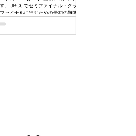
す。 JBCCでセミファイナル・グラン
ファイナルに進むための最初の難関、
れが「予選資料の提出」です。 本勉
会では、プロの編集者を講師にお招き
、審査員の心をつかむ資料作成と効果
なリサーチのノウハウを徹底解説しま
！ JBCCへの挑戦はもちろん、日常の
務、大学院でのレポート・論文作成に
直結する「一生物の文章力」を身につ
るチャンスです。みなさま、ふるって
参加ください！ 💡 本勉強会の見どこ
 ・プロの視点： 読み手（審査員）が
みやすい文章の書き方、逆に「イラ
」とさせてしまう文章の共通点 ・実
的リサーチ： 業界分析を行う上で、
当に役立つおすすめの情報ソース ・
常への応用： ビジネスやアカデミッ
な場でも役立つ、伝わる文章力の向上