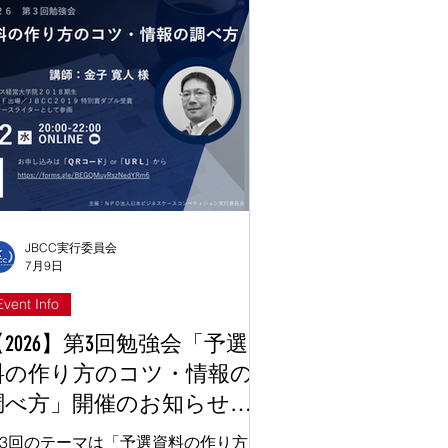
は間に合わないかも…」 ——そんな
とはありません！諦めるにはまだ早い
す。 そんな皆様の背中を後押しする
め、7月18日（土）から20日（月・
）までの3日間連続で、オンライン仲
探しイベント「運命のラストコール」
開催します！ この最終便に飛び乗っ
、一生モノの挑戦を共に始める仲間を
つけましょう！ 💡 イベント当日の進
方 当日は、Zoomを活用してリラック
した雰囲気で進めていきます。 3日
JBCC実行委員会
7月9日
、毎日21:00から開催しますので、ご
合の良い日に（もちろん複数日の参加
Event Info
大歓迎！）お気軽にお越しください。
【2026】第3回勉強会「予選資
日は以下について各自簡単にお話しい
だきたいと思います😊 •自己紹介＆ス
料の作り方のコツ・情報の
ルアピール： あなたの「得意（戦
調べ方」開催のお知らせ
、ファイナンス、資料作成、プレゼン
7/22開催）
ど）」を教えてください！...
3回のテーマは「予選資料の作り方」