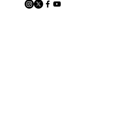
 講師紹介 金子 寛人 氏（日経BP 編集
） JBCCにてグランドファイナル進
、および特別賞をダブル受賞した実績
持つ。プロの編集者としての知見と、
BCCを勝ち抜いた当事者としてのノウ
ウを掛け合わせた、ここでしか聞けな
実践的な講義をお届けします。