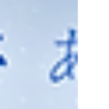
日イベントを継続開催することを決定いたし
ました！ 🔥 エントリー終了のその瞬間ま
で、実行委員会は挑戦する皆様を徹底サポー
トします！ 💡 イベント当日の進め方 当日は
Zoomを活用し、アットホームな雰囲気でマ
ッチングを行っていきます。 エントリー締
切（7/24 23:59）までの4日間、毎日21:00か
ら開催しますので、都合の良い