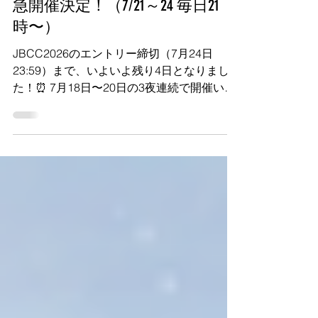
トコール」【お替り延長戦】緊
急開催決定！（7/21～24 毎日21
時〜）
JBCC2026のエントリー締切（7月24日
23:59）まで、いよいよ残り4日となりまし
た！⏰ 7月18日〜20日の3夜連続で開催いた
しました仲間探しイベント「運命のラストコ
ール」では、参加された皆様同士で熱度の高
い深い対話が行われ、すでに複数のチーム結
成に向けた具体的なステップが着々と進んで
おります！🔥 一方で、 「仕事や課題で週末
のイベントに参加できなかった…」 「あと1
名だけメンバーを探したいけれど、締切に間
に合うか不安…」 「まだ一人だけど、どう
してもJBCC挑戦を諦めたくない！」 という
声にお応えし、実行委員会では「未決定者ゼ
ロ」を目指して、エントリー締切当日の7月
24日（金）まで【お替り延長戦】として毎