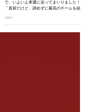
～20開催）
JBCC2026のエントリー締切（7月24日）ま
で、いよいよ来週に迫ってまいりました！⏰
「直前だけど、諦めずに最高のチームを組ん
でエントリーしたい！」 「挑戦したい気持
ちはあるけれど、結局チームが見つからず諦
めかけている…」 「もう今からじゃ、チー
ミングは間に合わないかも…」 ——そんな
ことはありません！諦めるにはまだ早いで
す。 そんな皆様の背中を後押しするため、7
月18日（土）から20日（月・祝）までの3日
間連続で、オンライン仲間探しイベント「運
命のラストコール」を開催します！ この最
終便に飛び乗って、一生モノの挑戦を共に始
める仲間を見つけましょう！ 💡 イベント当
日の進め方 当日は、Zoomを活用してリラッ
クスした雰囲気で進めていきます。 3日間、
毎日21:00から開催しますので、ご都合の良