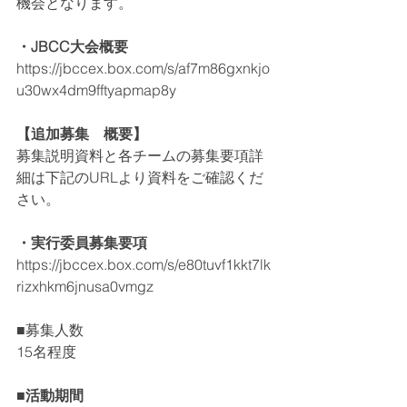
機会となります。
・JBCC大会概要
https://jbccex.box.com/s/af7m86gxnkjo
u30wx4dm9fftyapmap8y
【追加募集　概要】
募集説明資料と各チームの募集要項詳
細は下記のURLより資料をご確認くだ
さい。
・実行委員募集要項
https://jbccex.box.com/s/e80tuvf1kkt7lk
rizxhkm6jnusa0vmgz
■募集人数
15名程度
■活動期間