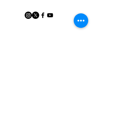
【2026】先行クラウドフ
【2026】ケー
HOME
ァンディング（個人協
資料提出Form
賛）の受付を開始
した
大会規約
よくある質問
​実行委員紹介
実行委員募集
​問合せフォーム
Privacy Policy
特定非営利活動法人 日本ビジネスケースコンペティシ
ョン実行委員会
Japan Business Case Competition Executive Committee All Rights
Reserved.